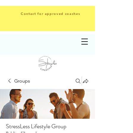
Contact for approved coaches
Groups
StressLess Lifestyle Group