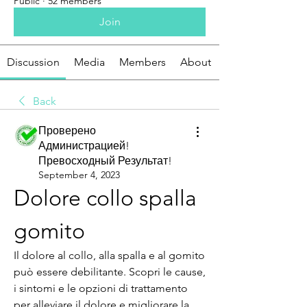
Public
·
52 members
Join
Discussion
Media
Members
About
Back
Проверено
Администрацией!
Превосходный Результат!
September 4, 2023
Dolore collo spalla 
gomito
Il dolore al collo, alla spalla e al gomito 
può essere debilitante. Scopri le cause, 
i sintomi e le opzioni di trattamento 
per alleviare il dolore e migliorare la 