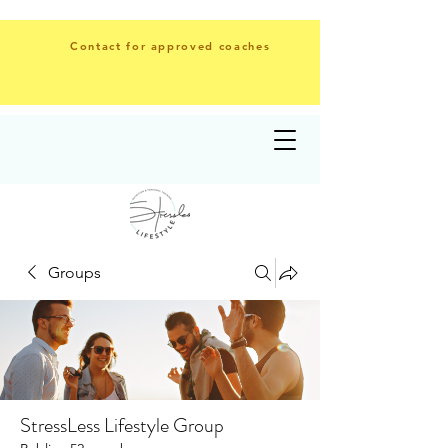
Contact for approved coaches
Groups
StressLess Lifestyle Group