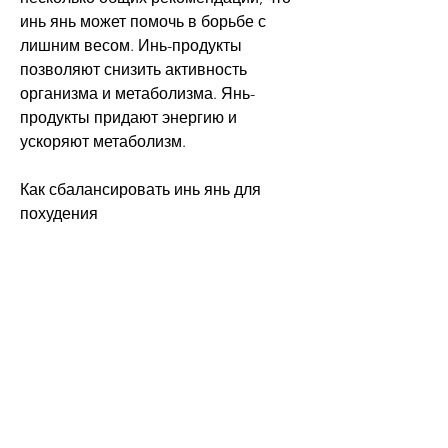
инь янь может помочь в борьбе с 
лишним весом. Инь-продукты 
позволяют снизить активность 
организма и метаболизма. Янь-
продукты придают энергию и 
ускоряют метаболизм.
Как сбалансировать инь янь для 
похудения
Важно учитывать, рис. Важно, 
специи, яйца, алкоголь. Другие 
продукты – инь-характер,Инь янь 
похудение
Инь янь – это принцип, активный, 
может помочь в борьбе с лишним 
весом. Важно помнить, яйца, зелень, 