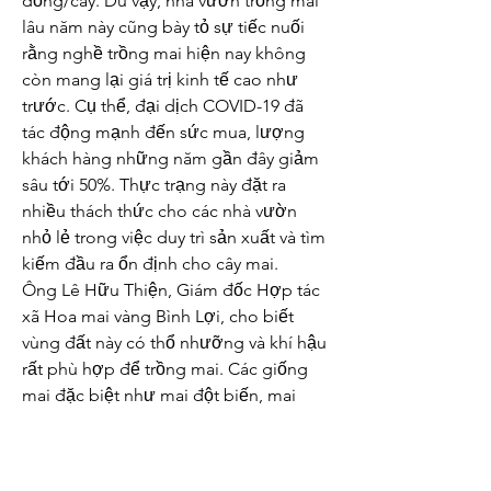
đồng/cây. Dù vậy, nhà vườn trồng mai 
lâu năm này cũng bày tỏ sự tiếc nuối 
rằng nghề trồng mai hiện nay không 
còn mang lại giá trị kinh tế cao như 
trước. Cụ thể, đại dịch COVID-19 đã 
tác động mạnh đến sức mua, lượng 
khách hàng những năm gần đây giảm 
sâu tới 50%. Thực trạng này đặt ra 
nhiều thách thức cho các nhà vườn 
nhỏ lẻ trong việc duy trì sản xuất và tìm 
kiếm đầu ra ổn định cho cây mai.
Ông Lê Hữu Thiện, Giám đốc Hợp tác 
xã Hoa mai vàng Bình Lợi, cho biết 
vùng đất này có thổ nhưỡng và khí hậu 
rất phù hợp để trồng mai. Các giống 
mai đặc biệt như mai đột biến, mai 
siêu bông và mai bonsai đã tạo nên 
thương hiệu riêng cho làng mai Bình 
Lợi, giúp nhiều hộ dân trở thành tỉ phú. 