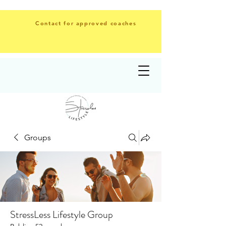
Contact for approved coaches
Groups
StressLess Lifestyle Group