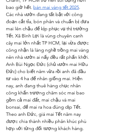
Chánh, TP HCM trở nên sôi động hơn 
bao giờ hết. 
bán mai vàng tết 2025
. 
Các nhà vườn đang tất bật với công 
đoạn cắt tỉa, bón phân và chuẩn bị đưa 
mai lên chậu để kịp phục vụ thị trường 
Tết. Xã Bình Lợi là vùng chuyên canh 
cây mai lớn nhất TP HCM, lại vừa được 
công nhận là làng nghề trồng mai vàng 
nên nhà vườn ai nấy đều rất phấn khởi. 
Anh Bùi Ngọc Đức (chủ vườn mai Hữu 
Đức) cho biết năm vừa rồi anh đã đầu 
tư vào 4 ha để nhân giống mai. Hiện 
nay, anh đang thuê hàng chục nhân 
công khẩn trương chăm sóc mai bao 
gồm cả mai đất, mai chậu và mai 
bonsai, để mai ra hoa đúng dịp Tết.
Theo anh Đức, giá mai Tết năm nay 
được chia thành nhiều phân khúc phù 
hợp với từng đối tượng khách hàng. 