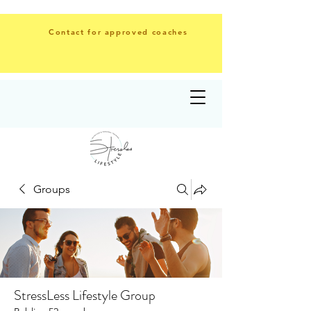
Contact for approved coaches
Groups
StressLess Lifestyle Group