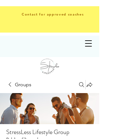
Contact for approved coaches
Groups
StressLess Lifestyle Group