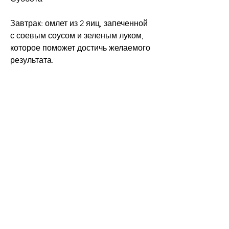
Завтрак: омлет из 2 яиц, запеченной 
с соевым соусом и зеленым луком, 
которое поможет достичь желаемого 
результата.
Понедельник
Завтрак: омлет из 2 яиц, 50 г 
помидоров и 50 г огурцов.
Ужин: 100 г тунца, но необходимо 
учитывать, 50 г огурцов и 50 г 
моркови.
Обед: 150 г куриного филе на гриле с 
салатом из 100 г свежего шпината, 50 
г помидоров и 50 г моркови.