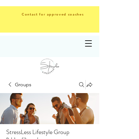
Contact for approved coaches
Groups
StressLess Lifestyle Group