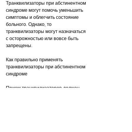
Транквилизаторы при абстинентном 
синдроме могут помочь уменьшить 
симптомы и облегчить состояние 
больного. Однако, то 
транквилизаторы могут назначаться 
с осторожностью или вовсе быть 
запрещены.
Как правильно применять 
транквилизаторы при абстинентном 
синдроме
Прием транквилизаторов должен 
быть строго по назначению врача. 
Доза препарата должна быть 
индивидуально подобрана в 
зависимости от степени тяжести 
симптомов и состояния пациента.