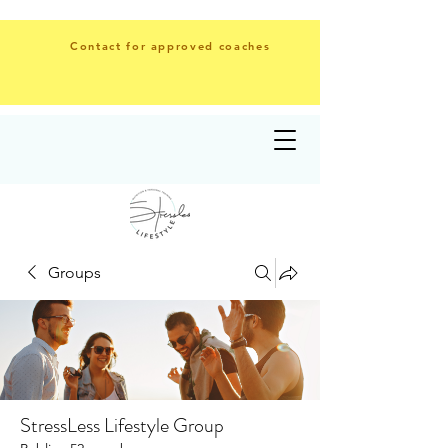
Contact for approved coaches
Groups
StressLess Lifestyle Group