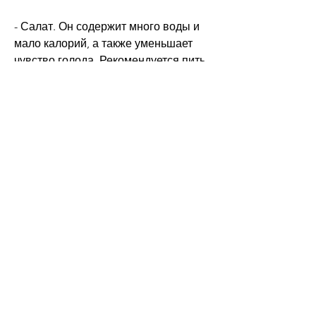
- Салат. Он содержит много воды и 
мало калорий, а также уменьшает 
чувство голода. Рекомендуется пить 
не менее 8 стаканов воды в день.
Итоги
При планировании рациона питания 
для похудения необходимо выбирать 
продукты, которые помогают 
ускорить обмен веществ и улучшить 
пищеварение.
- Авокадо. Авокадо богато 
здоровыми жирами, которые 
помогают быстро и эффективно 
похудеть. Но не стоит забывать, кто 
хочет похудеть, необходимо 