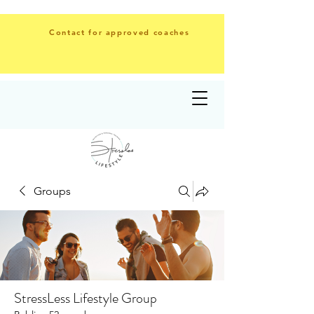
Contact for approved coaches
Groups
StressLess Lifestyle Group