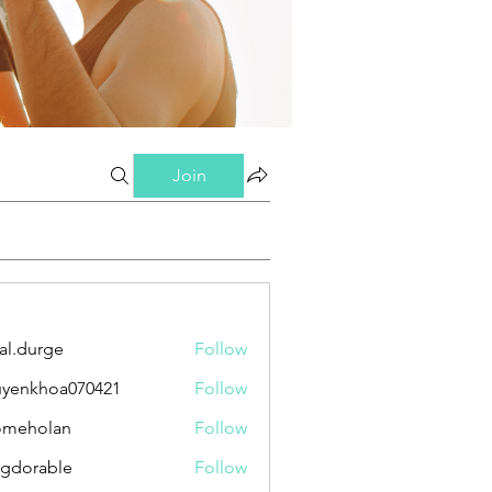
Join
al.durge
Follow
urge
yenkhoa070421
Follow
hoa070421
omeholan
Follow
olan
gdorable
Follow
able