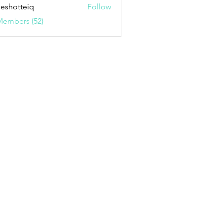
seshotteiq
Follow
tteiq
Members (52)