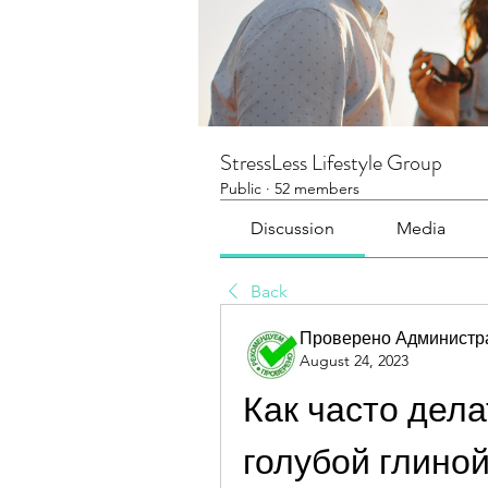
StressLess Lifestyle Group
Public
·
52 members
Discussion
Media
Back
Проверено Администра
August 24, 2023
Как часто дела
голубой глино