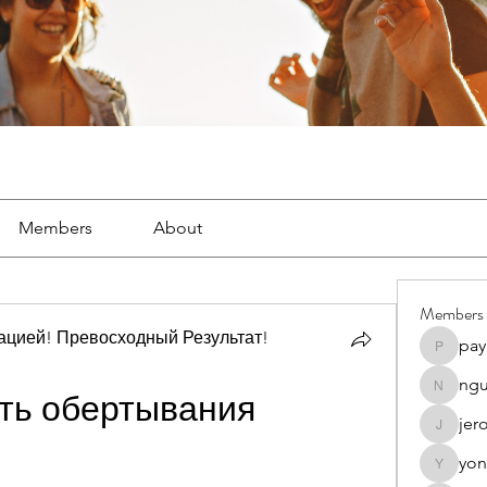
Members
About
Members
цией! Превосходный Результат!
pay
payal.d
ngu
nguyenk
ть обертывания 
jer
jeromeh
й
yon
yongdor