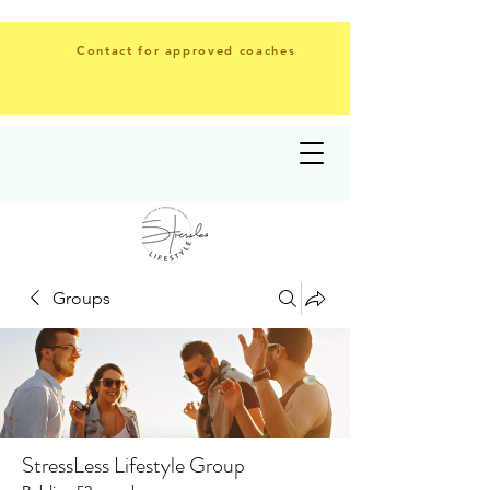
Contact for approved coaches
Groups
StressLess Lifestyle Group