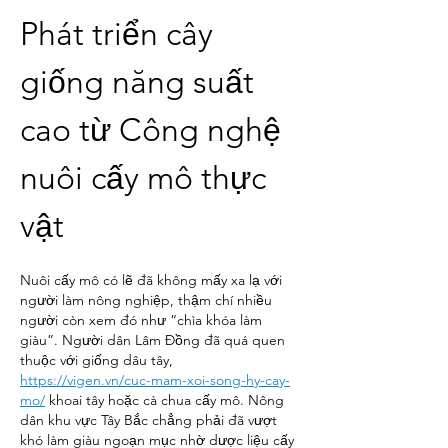
Phát triển cây 
giống năng suất 
cao từ Công nghệ 
nuôi cấy mô thực 
vật
Nuôi cấy mô có lẽ đã không mấy xa lạ với 
người làm nông nghiệp, thậm chí nhiều 
người còn xem đó như “chìa khóa làm 
giàu”. Người dân Lâm Đồng đã quá quen 
thuộc với giống dâu tây, 
https://vigen.vn/cuc-mam-xoi-song-hy-cay-
mo/
 khoai tây hoặc cà chua cấy mô. Nông 
dân khu vực Tây Bắc chẳng phải đã vượt 
khó làm giàu ngoạn mục nhờ dược liệu cấy 