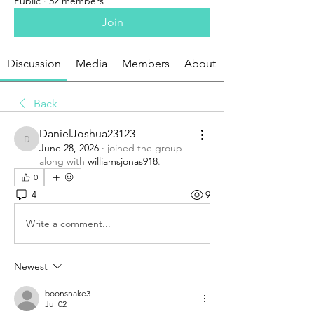
Public
·
52 members
Join
Discussion
Media
Members
About
Back
DanielJoshua23123
DanielJoshua23123
June 28, 2026
·
joined the group
along with
williamsjonas918
.
0
4
9
Write a comment...
Newest
boonsnake3
Jul 02