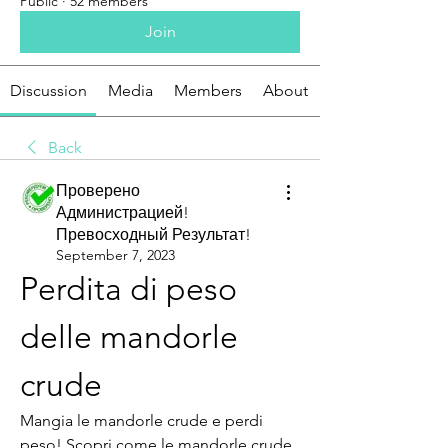
Public
·
52 members
Join
Discussion
Media
Members
About
Back
Проверено
Администрацией!
Превосходный Результат!
September 7, 2023
Perdita di peso 
delle mandorle 
crude
Mangia le mandorle crude e perdi 
peso! Scopri come le mandorle crude 