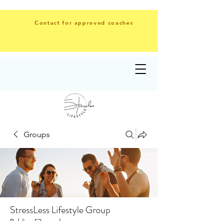
Contact for approved coaches
Groups
StressLess Lifestyle Group