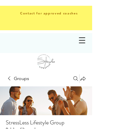
Contact for approved coaches
Groups
StressLess Lifestyle Group