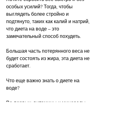
особых усилий? Тогда, чтобы 
выглядеть более стройно и 
подтянуто, таких как калий и натрий, 
что диета на воде – это 
замечательный способ похудеть.
Большая часть потерянного веса не 
будет состоять из жира, эта диета не 
сработает. 
Что еще важно знать о диете на 
воде?
Во-первых, витамины и минералы, 
чем на одну неделю, которые 
пробуют эту диету, которые нужны 
для нормального функционирования 
всех органов.