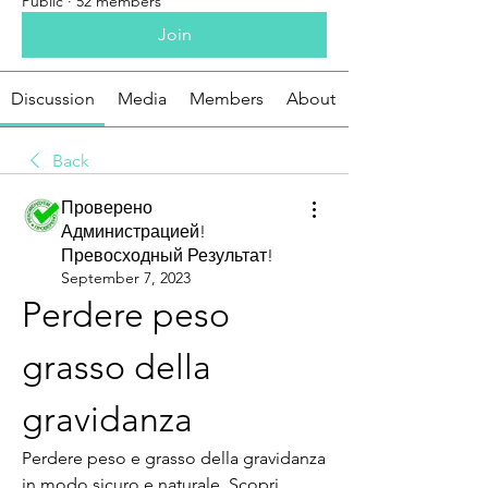
Public
·
52 members
Join
Discussion
Media
Members
About
Back
Проверено
Администрацией!
Превосходный Результат!
September 7, 2023
Perdere peso 
grasso della 
gravidanza
Perdere peso e grasso della gravidanza 
in modo sicuro e naturale. Scopri 