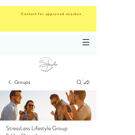
Contact for approved coaches
Groups
StressLess Lifestyle Group