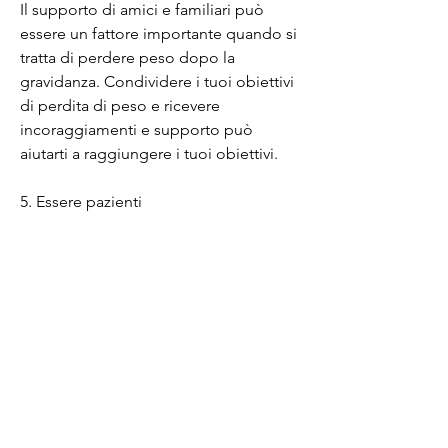
Il supporto di amici e familiari può 
essere un fattore importante quando si 
tratta di perdere peso dopo la 
gravidanza. Condividere i tuoi obiettivi 
di perdita di peso e ricevere 
incoraggiamenti e supporto può 
aiutarti a raggiungere i tuoi obiettivi.
5. Essere pazienti
Perdere peso dopo la gravidanza 
richiede tempo e pazienza. Non 
cercare di perdere peso troppo 
velocemente o in modo insicuro. Sii 
gentile con te stesso e ricorda che 
ogni piccolo passo conta.
Conclusioni