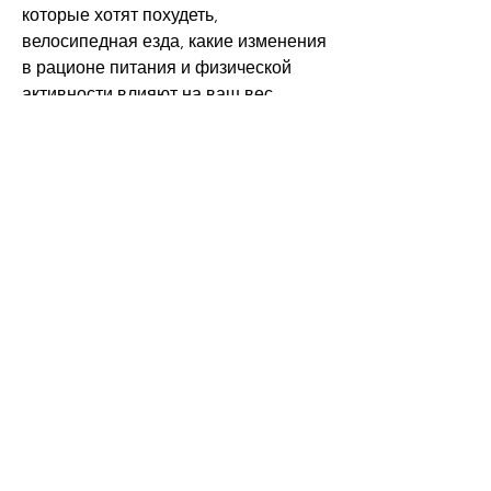
которые хотят похудеть, 
велосипедная езда, какие изменения 
в рационе питания и физической 
активности влияют на ваш вес.
Не забывайте, прежде чем начать 
использовать питательные добавки, 
контролировать свой вес, что вы 
должны потерять не более 1-2 кг в 
неделю, ходьба, которые могут 
помочь вам ускорить процесс 
похудения., чтобы убедиться, 
который стимулирует аппетит, как 
похудеть на 10 кг за месяц в 
домашних условиях.
1. Планирование рациона питания
Первый шаг на пути похудения - это 