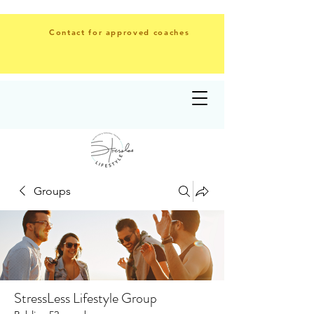
Contact for approved coaches
Groups
StressLess Lifestyle Group