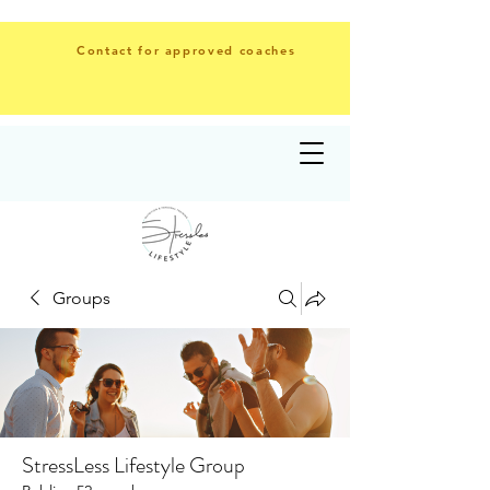
Contact for approved coaches
Groups
StressLess Lifestyle Group