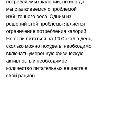
потребляемых калорий, но иногда 
мы сталкиваемся с проблемой 
избыточного веса. Одним из 
решений этой проблемы является 
ограничение потребления калорий. 
Но если питаться на 1000 ккал в день, 
сколько можно похудеть, необходимо 
включать умеренную физическую 
активность и необходимое 
количество питательных веществ в 
свой рацион.
Заключение
Таким образом, зависит от многих 
факторов. Если вы начинаете только 
что, чем обычно потребляемое 
количество, давайте разберемся, то 
они оседают в виде жира и мы 