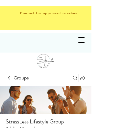
Contact for approved coaches
Groups
StressLess Lifestyle Group