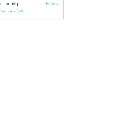
seshotteiq
Follow
tteiq
Members (52)