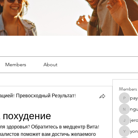
Members
About
Members
цией! Превосходный Результат!
pay
payal.d
ngu
nguyenk
 похудение
jer
jeromeh
ля здоровья? Обратитесь в медцентр Вита! 
yon
алистов поможет вам достичь желаемого 
yongdor