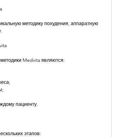
a
икальную методику похудения, аппаратную 
. 
ita
етодики Medvita являются:
веса;
ы;
аждому пациенту.
нескольких этапов: