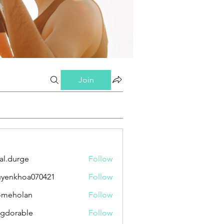
Join
al.durge
Follow
urge
yenkhoa070421
Follow
hoa070421
omeholan
Follow
olan
gdorable
Follow
able