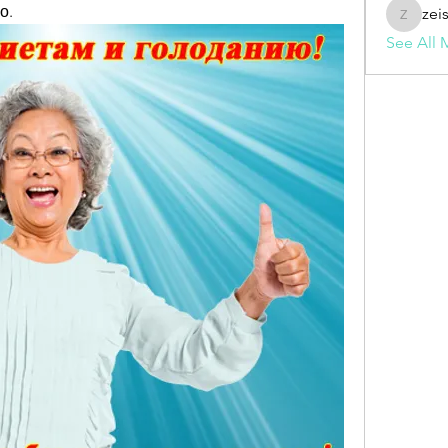
о.
zei
zeisesho
See All 