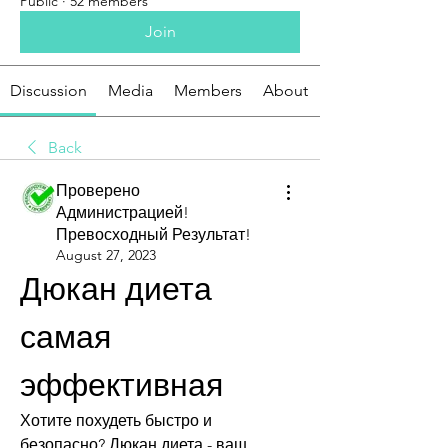
Public
·
52 members
Join
Discussion
Media
Members
About
Back
Проверено
Администрацией!
Превосходный Результат!
August 27, 2023
Дюкан диета 
самая 
эффективная
Хотите похудеть быстро и 
безопасно? Дюкан диета - ваш 