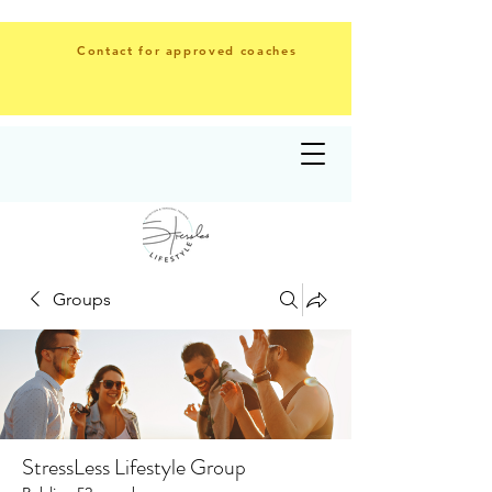
Contact for approved coaches
Groups
StressLess Lifestyle Group