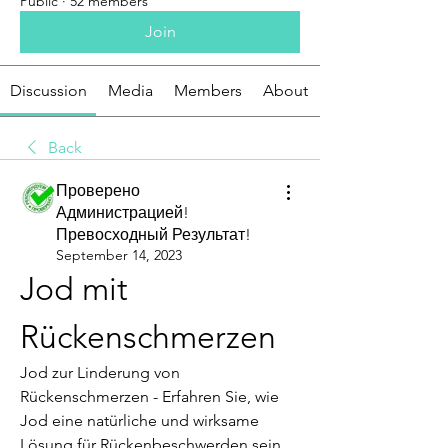
Public
·
52 members
Join
Discussion
Media
Members
About
Back
Проверено
Администрацией!
Превосходный Результат!
September 14, 2023
Jod mit 
Rückenschmerzen
Jod zur Linderung von 
Rückenschmerzen - Erfahren Sie, wie 
Jod eine natürliche und wirksame 
Lösung für Rückenbeschwerden sein 