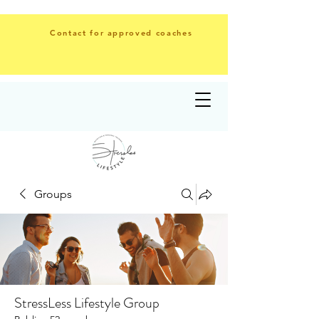
Contact for approved coaches
Groups
StressLess Lifestyle Group