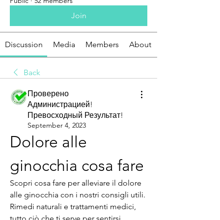
Public
·
52 members
Join
Discussion
Media
Members
About
Back
Проверено
Администрацией!
Превосходный Результат!
September 4, 2023
Dolore alle 
ginocchia cosa fare
Scopri cosa fare per alleviare il dolore 
alle ginocchia con i nostri consigli utili. 
Rimedi naturali e trattamenti medici, 
tutto ciò che ti serve per sentirsi 