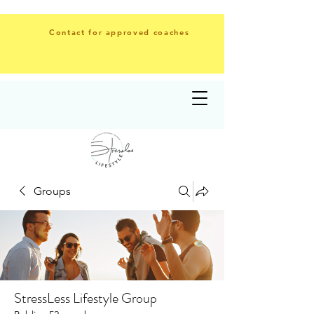
Contact for approved coaches
Groups
StressLess Lifestyle Group