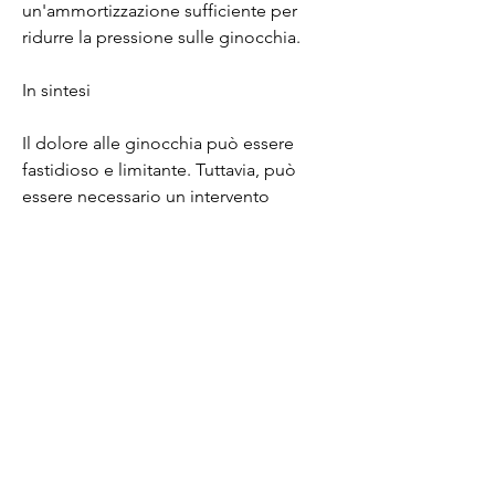
un'ammortizzazione sufficiente per 
ridurre la pressione sulle ginocchia.
In sintesi
Il dolore alle ginocchia può essere 
fastidioso e limitante. Tuttavia, può 
essere necessario un intervento 
chirurgico per risolvere il problema.
2. Riposo
Durante il periodo di dolore alle 
ginocchia, è importante limitare 
l'attività fisica e concedersi il giusto 
riposo. Ciò può ridurre la pressione 
sulle ginocchia e fornire il tempo 
necessario per la guarigione. In alcuni 
casi, per determinare la causa del 